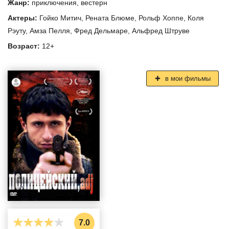
Жанр:
приключения
,
вестерн
Актеры:
Гойко Митич
,
Рената Блюме
,
Рольф Хоппе
,
Коля
Рэуту
,
Амза Пелля
,
Фред Дельмаре
,
Альфред Штруве
Возраст:
12+
в мои фильмы
7.0