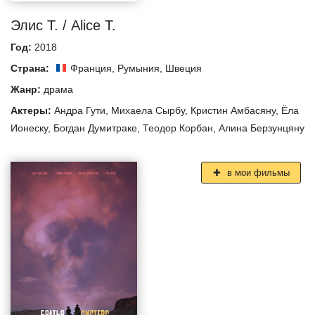
Элис Т. / Alice T.
Год:
2018
Страна:
Франция
,
Румыния
,
Швеция
Жанр:
драма
Актеры:
Андра Гути
,
Михаела Сырбу
,
Кристин Амбасяну
,
Ёла
Ионеску
,
Богдан Думитраке
,
Теодор Корбан
,
Алина Берзунцяну
в мои фильмы