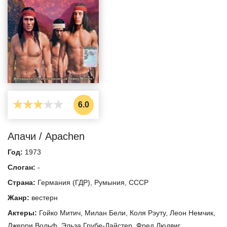
6.0
Апачи / Apachen
Год:
1973
Слоган:
-
Страна:
Германия (ГДР)
,
Румыния
,
СССР
Жанр:
вестерн
Актеры:
Гойко Митич
,
Милан Бели
,
Коля Рэуту
,
Леон Немчик
,
Джерри Вольф
,
Эльза Грубе-Дайстер
,
Фред Людвиг