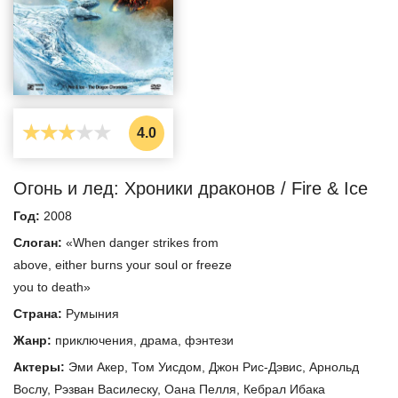
4.0
Огонь и лед: Хроники драконов / Fire & Ice
Год:
2008
Слоган:
«When danger strikes from
above, either burns your soul or freeze
you to death»
Страна:
Румыния
Жанр:
приключения
,
драма
,
фэнтези
Актеры:
Эми Акер
,
Том Уисдом
,
Джон Рис-Дэвис
,
Арнольд
Вослу
,
Рэзван Василеску
,
Оана Пелля
,
Кебрал Ибака