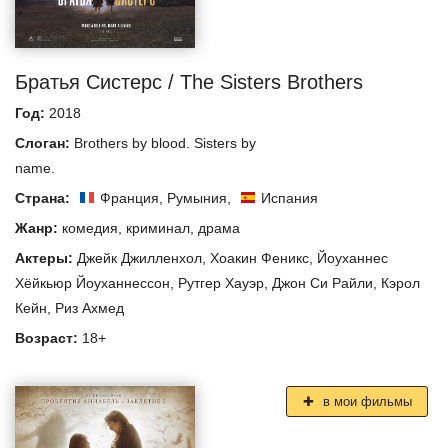
Братья Систерс / The Sisters Brothers
Год:
2018
Слоган:
Brothers by blood. Sisters by
name.
Страна:
Франция
,
Румыния
,
Испания
Жанр:
комедия
,
криминал
,
драма
Актеры:
Джейк Джилленхол
,
Хоакин Феникс
,
Йоуханнес
Хёйкьюр Йоуханнессон
,
Рутгер Хауэр
,
Джон Си Райли
,
Кэрол
Кейн
,
Риз Ахмед
Возраст:
18+
в мои фильмы