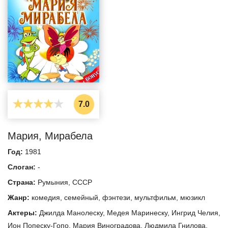
7.0
Мария, Мирабела
Год:
1981
Слоган:
-
Страна:
Румыния
,
СССР
Жанр:
комедия
,
семейный
,
фэнтези
,
мультфильм
,
мюзикл
Актеры:
Джилда Манолеску
,
Медея Маринеску
,
Ингрид Челия
,
Ион Попеску-Гопо
,
Мария Виноградова
,
Людмила Гнилова
,