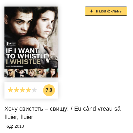
в мои фильмы
7.0
Хочу свистеть – свищу! / Eu când vreau să
fluier, fluier
Год:
2010