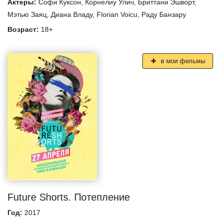
Актеры:
Софи Куксон
,
Корнелиу Улич
,
Бриттани Эшворт
,
Мэтью Заяц
,
Диана Владу
,
Florian Voicu
,
Раду Банзару
Возраст:
18+
в мои фильмы
Future Shorts. Потепление
Год:
2017