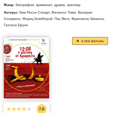
Жанр:
биография
,
криминал
,
драма
,
триллер
Актеры:
Ким Росси Стюарт
,
Филиппо Тими
,
Валерия
Соларино
,
Мориц Бляйбтрой
,
Пас Вега
,
Франческо Шианна
,
Гаэтано Бруно
в мои фильмы
7.0