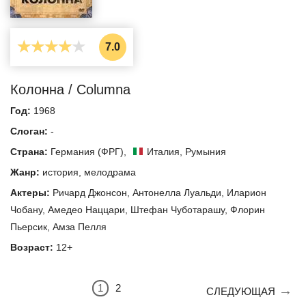
7.0
Колонна / Columna
Год:
1968
Слоган:
-
Страна:
Германия (ФРГ)
,
Италия
,
Румыния
Жанр:
история
,
мелодрама
Актеры:
Ричард Джонсон
,
Антонелла Луальди
,
Иларион
Чобану
,
Амедео Наццари
,
Штефан Чуботарашу
,
Флорин
Пьерсик
,
Амза Пелля
Возраст:
12+
1
2
СЛЕДУЮЩАЯ