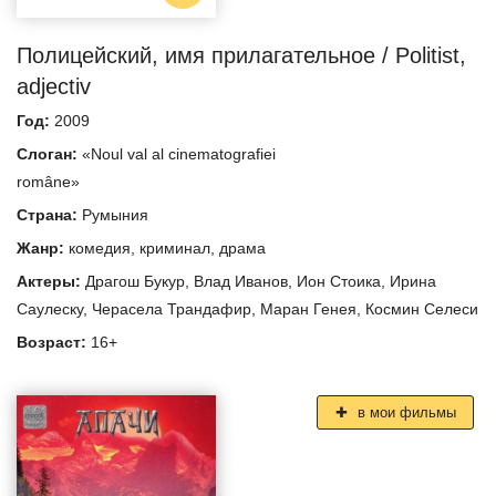
Полицейский, имя прилагательное / Politist,
adjectiv
Год:
2009
Слоган:
«Noul val al cinematografiei
române»
Страна:
Румыния
Жанр:
комедия
,
криминал
,
драма
Актеры:
Драгош Букур
,
Влад Иванов
,
Ион Стоика
,
Ирина
Саулеску
,
Черасела Трандафир
,
Маран Генея
,
Космин Селеси
Возраст:
16+
в мои фильмы