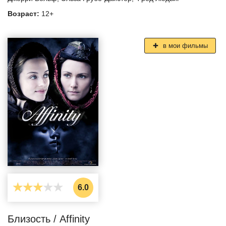
Возраст:
12+
в мои фильмы
6.0
Близость / Affinity