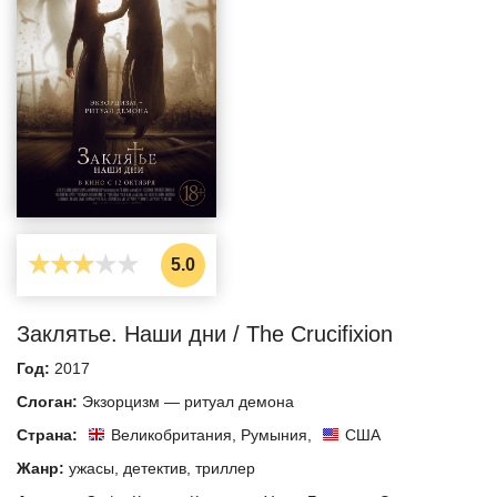
5.0
Заклятье. Наши дни / The Crucifixion
Год:
2017
Слоган:
Экзорцизм — ритуал демона
Страна:
Великобритания
,
Румыния
,
США
Жанр:
ужасы
,
детектив
,
триллер