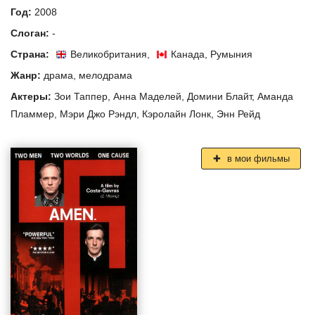
Год:
2008
Слоган:
-
Страна:
Великобритания
,
Канада
,
Румыния
Жанр:
драма
,
мелодрама
Актеры:
Зои Таппер
,
Анна Маделей
,
Домини Блайт
,
Аманда
Пламмер
,
Мэри Джо Рэндл
,
Кэролайн Лонк
,
Энн Рейд
в мои фильмы