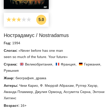
5.0
Нострадамус / Nostradamus
Год:
1994
Слоган:
«Never before has one man
seen so much of the future. Your future»
Страна:
Великобритания
,
Франция
,
Германия
,
Румыния
Жанр:
биография
,
драма
Актеры:
Чеки Карио
,
Ф. Мюррэй Абрахам
,
Рутгер Хауэр
,
Аманда Пламмер
,
Джулия Ормонд
,
Ассумпта Серна
,
Энтони
Хиггинс
Возраст:
16+