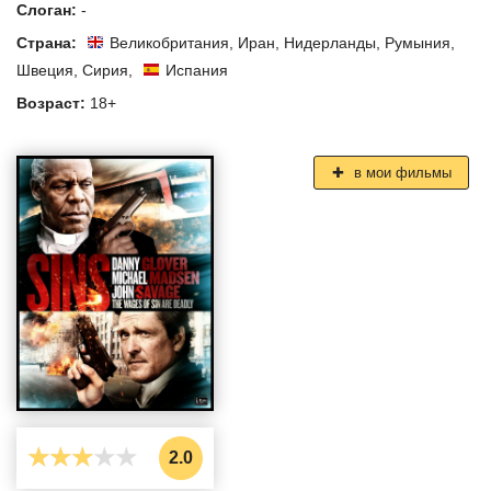
Слоган:
-
Страна:
Великобритания
,
Иран
,
Нидерланды
,
Румыния
,
Швеция
,
Сирия
,
Испания
Возраст:
18+
в мои фильмы
2.0