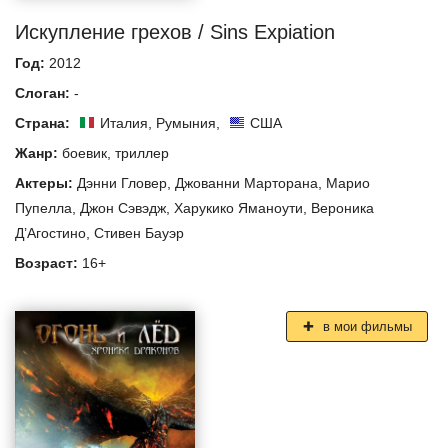
Искупление грехов / Sins Expiation
Год:
2012
Слоган:
-
Страна:
Италия
,
Румыния
,
США
Жанр:
боевик
,
триллер
Актеры:
Дэнни Гловер
,
Джованни Марторана
,
Марио
Пупелла
,
Джон Сэвэдж
,
Харукико Яманоути
,
Вероника
Д’Агостино
,
Стивен Бауэр
Возраст:
16+
в мои фильмы