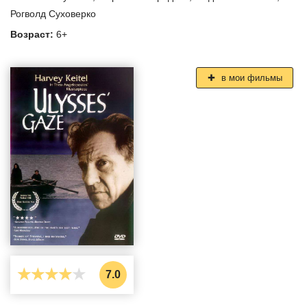
Рогволд Суховерко
Возраст:
6+
в мои фильмы
7.0