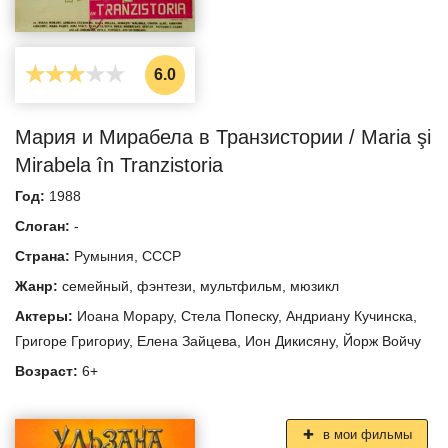
6.0
Мария и Мирабела в Транзистории / Maria şi
Mirabela în Tranzistoria
Год:
1988
Слоган:
-
Страна:
Румыния
,
СССР
Жанр:
семейный
,
фэнтези
,
мультфильм
,
мюзикл
Актеры:
Иоана Морару
,
Стела Попеску
,
Андриану Кучинска
,
Григоре Григориу
,
Елена Зайцева
,
Ион Дикисяну
,
Йорж Войчу
Возраст:
6+
в мои фильмы