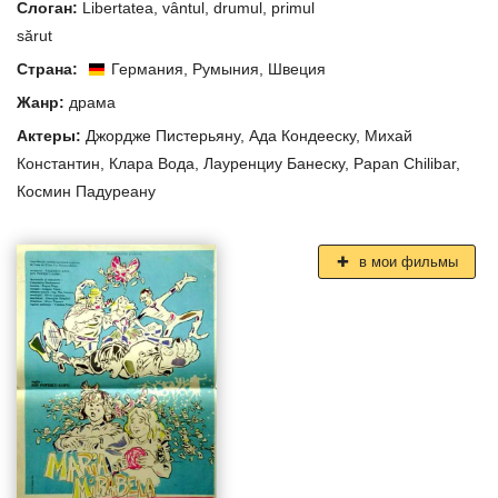
Слоган:
Libertatea, vântul, drumul, primul
sărut
Страна:
Германия
,
Румыния
,
Швеция
Жанр:
драма
Актеры:
Джордже Пистерьяну
,
Ада Кондееску
,
Михай
Константин
,
Клара Вода
,
Лауренциу Банеску
,
Papan Chilibar
,
Космин Падуреану
в мои фильмы