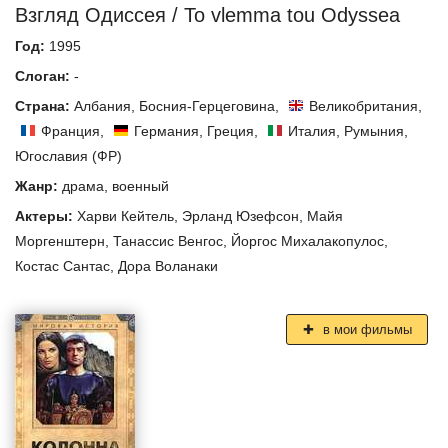
Взгляд Одиссея / To vlemma tou Odyssea
Год:
1995
Слоган:
-
Страна:
Албания
,
Босния-Герцеговина
,
Великобритания
,
Франция
,
Германия
,
Греция
,
Италия
,
Румыния
,
Югославия (ФР)
Жанр:
драма
,
военный
Актеры:
Харви Кейтель
,
Эрланд Юзефсон
,
Майя
Моргенштерн
,
Танассис Венгос
,
Йоргос Михалакопулос
,
Костас Сантас
,
Дора Воланаки
в мои фильмы