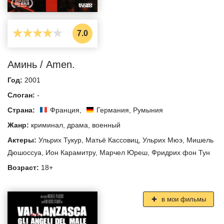
7.0
Аминь / Amen.
Год:
2001
Слоган:
-
Страна:
Франция
,
Германия
,
Румыния
Жанр:
криминал
,
драма
,
военный
Актеры:
Ульрих Тукур
,
Матьё Кассовиц
,
Ульрих Мюэ
,
Мишель
Дюшоссуа
,
Ион Карамитру
,
Марчел Юреш
,
Фридрих фон Тун
Возраст:
18+
в мои фильмы