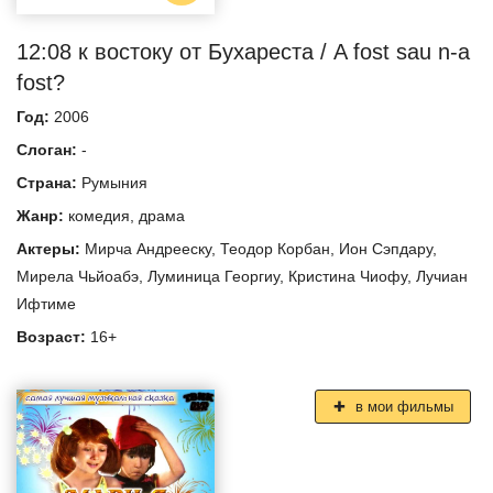
12:08 к востоку от Бухареста / A fost sau n-a
fost?
Год:
2006
Слоган:
-
Страна:
Румыния
Жанр:
комедия
,
драма
Актеры:
Мирча Андрееску
,
Теодор Корбан
,
Ион Сэпдару
,
Мирела Чьйоабэ
,
Луминица Георгиу
,
Кристина Чиофу
,
Лучиан
Ифтиме
Возраст:
16+
в мои фильмы