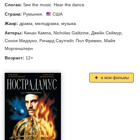
Слоган:
See the music. Hear the dance.
Страна:
Румыния
,
США
Жанр:
драма
,
мелодрама
,
музыка
Актеры:
Кинан Кампа
,
Nicholas Galitzine
,
Джейн Сеймур
,
Соноя Мидзуно
,
Ричард Саутгейт
,
Пол Фримен
,
Майя
Моргенштерн
Возраст:
12+
в мои фильмы