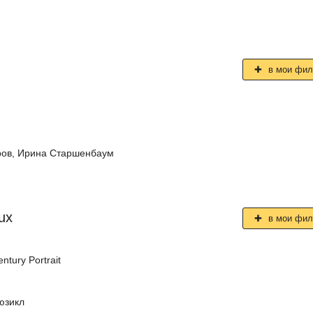
в мои фи
ров
,
Ирина Старшенбаум
ux
в мои фи
ntury Portrait
юзикл