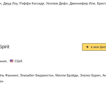
н
,
Джуд Лоу
,
Рэффи Кэссиди
,
Уиллем Дефо
,
Дженнифер Или
,
Крис
pirit
в мои фи
ания
,
США
Эль Фаннинг
,
Элизабет Беррингтон
,
Милли Брэйди
,
Златко Бурич
,
А
ен