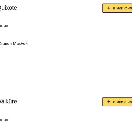
uixote
в мои фи
ания
Стивен МакРей
alküre
в мои фи
ания