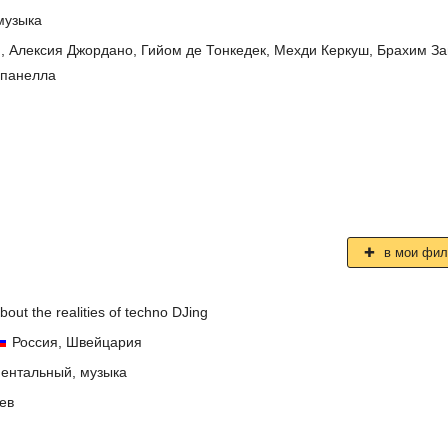
музыка
и
,
Алексия Джордано
,
Гийом де Тонкедек
,
Мехди Керкуш
,
Брахим За
панелла
в мои фи
out the realities of techno DJing
Россия
,
Швейцария
ментальный
,
музыка
ев