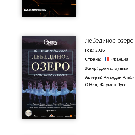
Лебединое озеро 
Год:
2016
Страна:
Франция
Жанр:
драма
,
музыка
Актеры:
Амандин Альби
О’Нил
,
Жермен Луве