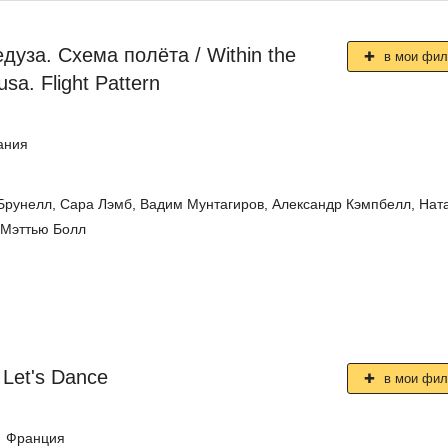
дуза. Схема полёта / Within the
в мои фи
sa. Flight Pattern
ания
Брунелл
,
Сара Лэмб
,
Вадим Мунтагиров
,
Александр Кэмпбелл
,
Нат
Мэттью Болл
 Let's Dance
в мои фи
Франция