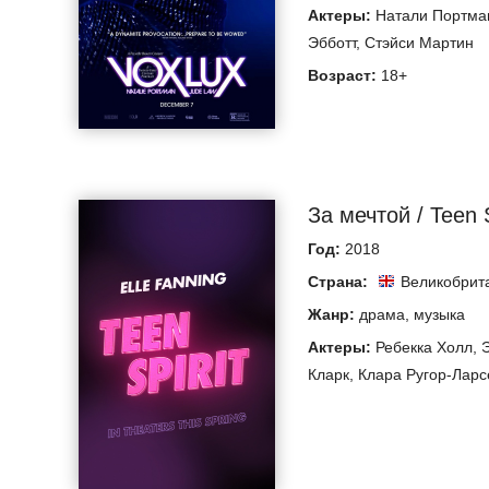
Актеры:
Натали Портма
Эбботт
,
Стэйси Мартин
Возраст:
18+
За мечтой / Teen S
Год:
2018
Страна:
Великобрит
Жанр:
драма
,
музыка
Актеры:
Ребекка Холл
,
Кларк
,
Клара Ругор-Ларс