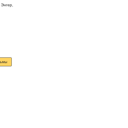
 Энгер
,
льмы