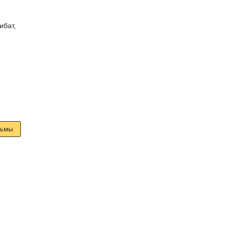
ибат
,
льмы