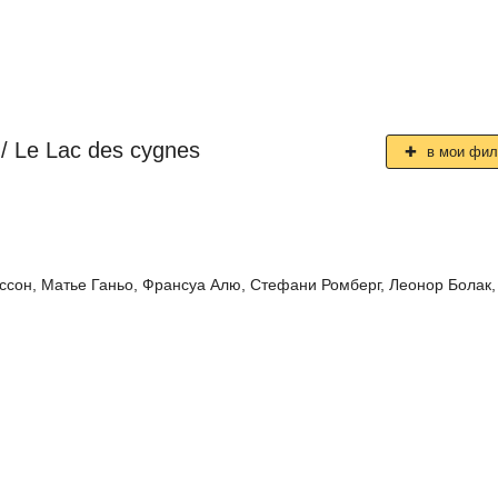
/ Le Lac des cygnes
в мои фи
ссон
,
Матье Ганьо
,
Франсуа Алю
,
Стефани Ромберг
,
Леонор Болак