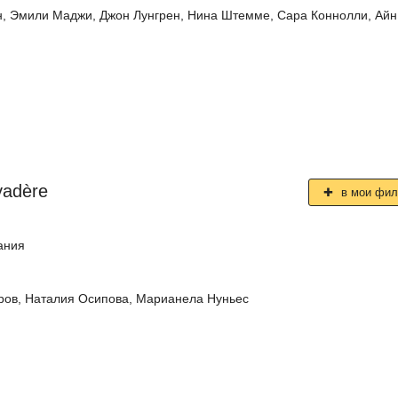
н
,
Эмили Маджи
,
Джон Лунгрен
,
Нина Штемме
,
Сара Коннолли
,
Айн
yadère
в мои фи
ания
ров
,
Наталия Осипова
,
Марианела Нуньес