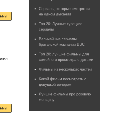
Сериалы, которые смотрятся
на одном дыхании
льмы
Топ-20: Лучшие турецкие
сериалы
Величайшие сериалы
британской компании BBC
Топ 20: лучшие фильмы для
алия
семейного просмотра с детьми
Фильмы из нескольких частей
Какой фильм посмотреть с
девушкой вечером
Лучшие фильмы про роковую
женщину
льмы