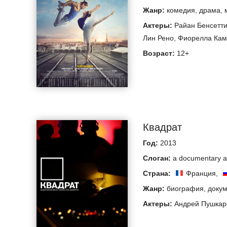
Жанр:
комедия
,
драма
,
Актеры:
Райан Бенсетт
Лин Рено
,
Фиорелла Кам
Возраст:
12+
Квадрат
Год:
2013
Слоган:
a documentary ab
Страна:
Франция
,
Жанр:
биография
,
доку
Актеры:
Андрей Пушкар