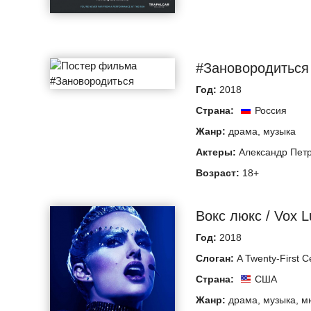
#Зановородиться
Год:
2018
Страна:
Россия
Жанр:
драма
,
музыка
Актеры:
Александр Пет
Возраст:
18+
Вокс люкс / Vox L
Год:
2018
Слоган:
A Twenty-First Ce
Страна:
США
Жанр:
драма
,
музыка
,
м