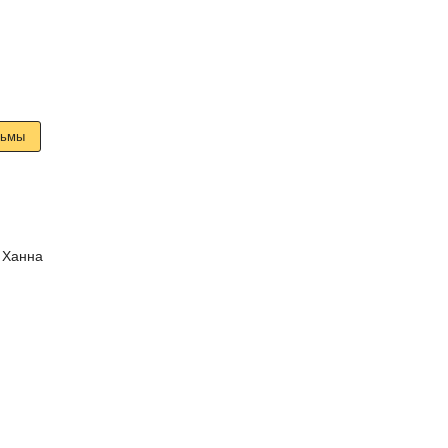
льмы
,
Ханна