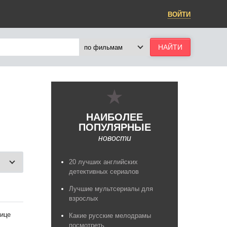
ВОЙТИ
НАИБОЛЕЕ
ПОПУЛЯРНЫЕ
новости
20 лучших английских
детективных сериалов
Лучшие мультсериалы для
взрослых
ице
Какие русские мелодрамы
посмотреть