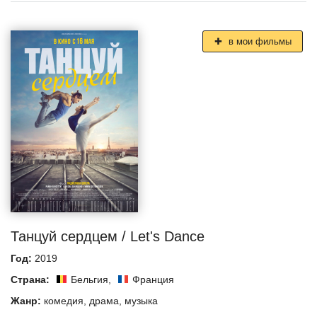
в мои фильмы
Танцуй сердцем / Let's Dance
Год:
2019
Страна:
Бельгия
,
Франция
Жанр:
комедия
,
драма
,
музыка