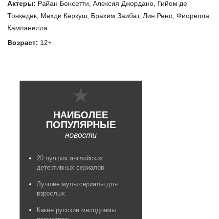
Актеры:
Райан Бенсетти
,
Алексия Джордано
,
Гийом де
Тонкедек
,
Мехди Керкуш
,
Брахим Заибат
,
Лин Рено
,
Фиорелла
Кампанелла
Возраст:
12+
НАИБОЛЕЕ
ПОПУЛЯРНЫЕ
новости
20 лучших английских
детективных сериалов
Лучшие мультсериалы для
взрослых
Какие русские мелодрамы