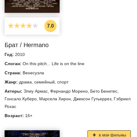
7.0
Брат / Hermano
Год:
2010
Слоган:
On this pitch... Life is on the line
Страна:
Венесуэла
Жанр:
драма
,
семейный
,
спорт
Актеры:
Элиу Армас
,
Фернандо Морено
,
Бето Бенитес
,
Гонсало Куберо
,
Марсела Хирон
,
Джексон Гутьеррез
,
Гэбриел
Рохас
Возраст:
16+
в мои фильмы