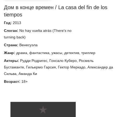
Дом в конце времен / La casa del fin de los
tiempos
Год:
2013
Слоган:
No hay vuelta atrás (There's no
turning back)
Страна:
Венесуэла
Жанр:
драма
,
фантастика
,
ужасы
,
детектив
,
триллер
Актеры:
Рудди Родригес
,
Гонсало Куберо
,
Росмель
Бустаманте
,
Гильермо Гарсия
,
Гектор Меркадо
,
Александер да
Сильва
,
Аманда Ки
Возраст:
18+