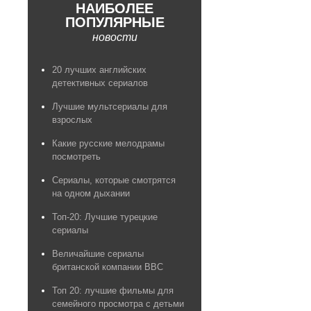
НАИБОЛЕЕ
ПОПУЛЯРНЫЕ
новости
20 лучших английских
детективных сериалов
Лучшие мультсериалы для
взрослых
Какие русские мелодрамы
посмотреть
Сериалы, которые смотрятся
на одном дыхании
Топ-20: Лучшие турецкие
сериалы
Величайшие сериалы
британской компании BBC
Топ 20: лучшие фильмы для
семейного просмотра с детьми