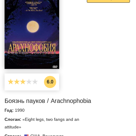
6.0
Боязнь пауков / Arachnophobia
Год:
1990
Слоган:
«Eight legs, two fangs and an
attitude»