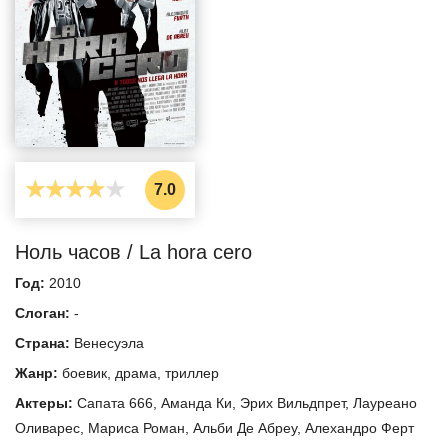
7.0
Ноль часов / La hora cero
Год:
2010
Слоган:
-
Страна:
Венесуэла
Жанр:
боевик
,
драма
,
триллер
Актеры:
Сапата 666
,
Аманда Ки
,
Эрих Вильдпрет
,
Лауреано
Оливарес
,
Мариса Роман
,
Альби Де Абреу
,
Алехандро Ферт