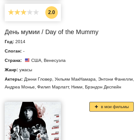
2.0
День мумии / Day of the Mummy
Год:
2014
Слоган:
-
Страна:
США
,
Венесуэла
Жанр:
ужасы
Актеры:
Дэнни Гловер
,
Уильям МакНамара
,
Энтони Фанелли
,
Андреа Монье
,
Филип Марлатт
,
Ними
,
Брэндон Деспейн
в мои фильмы