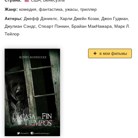
Страна:
США
,
Венесуэла
Жанр:
комедия
,
фантастика
,
ужасы
,
триллер
Актеры:
Джефф Дэниелс
,
Харли Джейн Козак
,
Джон Гудман
,
Джулиан Сэндс
,
Стюарт Пэнкин
,
Брайан МакНамара
,
Марк Л.
Тейлор
в мои фильмы