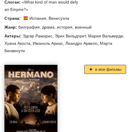
Слоган:
«What kind of man would defy
an Empire?»
Страна:
Испания
,
Венесуэла
Жанр:
биография
,
драма
,
история
,
военный
Актеры:
Эдгар Рамирес
,
Эрих Вильдпрет
,
Мария Вальверде
,
Хуана Акоста
,
Иманоль Ариас
,
Леандро Арвело
,
Марта
Бенвенути
в мои фильмы