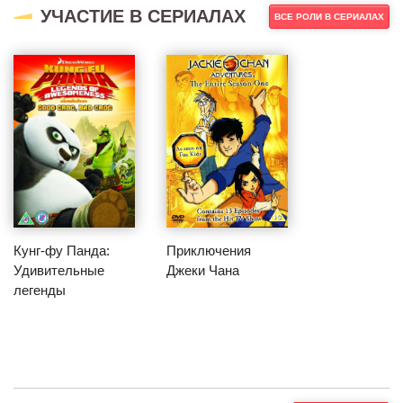
УЧАСТИЕ В СЕРИАЛАХ
ВСЕ РОЛИ В СЕРИАЛАХ
Призрачный
День, когда Земля
патруль
остановилась
Кунг-фу Панда:
Приключения
Удивительные
Джеки Чана
легенды