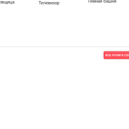
Тёмная башня
овщица
Телевизор
ВСЕ РОЛИ В С