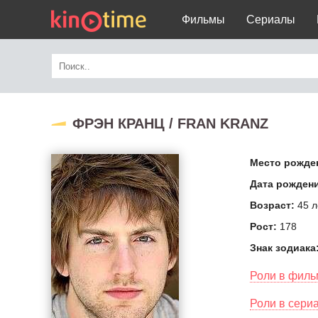
Фильмы
Сериалы
ФРЭН КРАНЦ / FRAN KRANZ
Место рожде
Дата рожден
Возраст:
45 л
Рост:
178
Знак зодиака
Роли в филь
Роли в сери