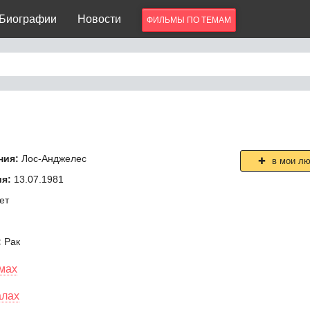
Биографии
Новости
ФИЛЬМЫ ПО ТЕМАМ
ния:
Лос-Анджелес
в мои л
ия:
13.07.1981
ет
:
Рак
мах
алах