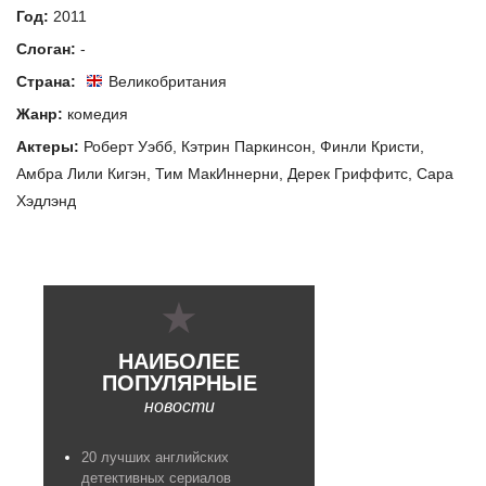
Год:
2011
Слоган:
-
Страна:
Великобритания
Жанр:
комедия
Актеры:
Роберт Уэбб
,
Кэтрин Паркинсон
,
Финли Кристи
,
Амбра Лили Кигэн
,
Тим МакИннерни
,
Дерек Гриффитс
,
Сара
Хэдлэнд
НАИБОЛЕЕ
ПОПУЛЯРНЫЕ
новости
20 лучших английских
детективных сериалов