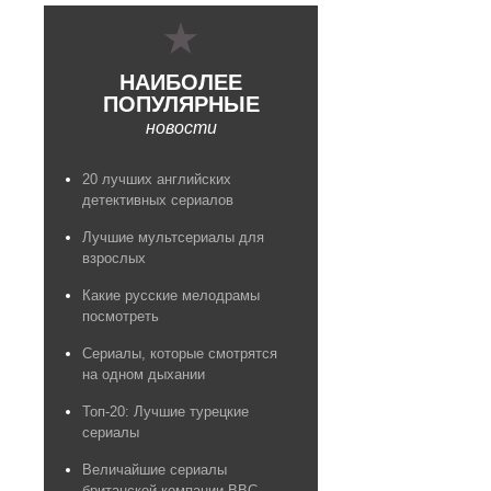
НАИБОЛЕЕ
ПОПУЛЯРНЫЕ
новости
20 лучших английских
детективных сериалов
Лучшие мультсериалы для
взрослых
Какие русские мелодрамы
посмотреть
Сериалы, которые смотрятся
на одном дыхании
Топ-20: Лучшие турецкие
сериалы
Величайшие сериалы
британской компании BBC