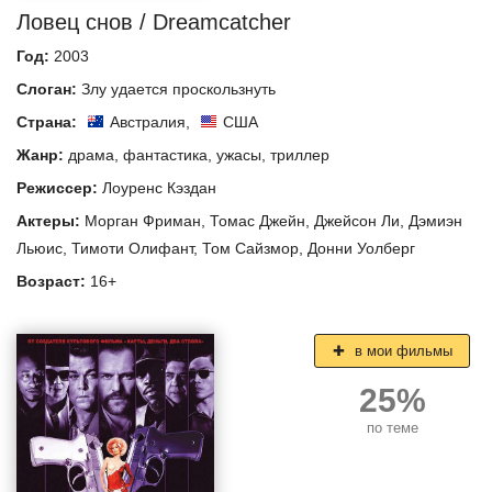
Ловец снов / Dreamcatcher
Год:
2003
Слоган:
Злу удается проскользнуть
Страна:
Австралия
,
США
Жанр:
драма
,
фантастика
,
ужасы
,
триллер
Режиссер:
Лоуренс Кэздан
Актеры:
Морган Фриман
,
Томас Джейн
,
Джейсон Ли
,
Дэмиэн
Льюис
,
Тимоти Олифант
,
Том Сайзмор
,
Донни Уолберг
Возраст:
16+
в мои фильмы
25%
по теме