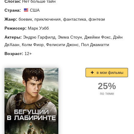
Слоган:
Нет больше тайн
Страна:
США
Жанр:
боевик
,
приключения
,
фантастика
,
фэнтези
Режиссер:
Марк Уэбб
Актеры:
Эндрю Гарфилд
,
Эмма Стоун
,
Джейми Фокс
,
Дэйн
ДеХаан
,
Колм Фиор
,
Фелисити Джонс
,
Пол Джаматти
Возраст:
12+
в мои фильмы
25%
по теме