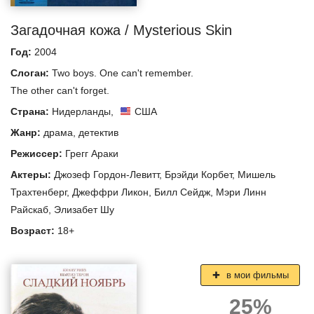
Загадочная кожа / Mysterious Skin
Год:
2004
Слоган:
Two boys. One can't remember.
The other can't forget.
Страна:
Нидерланды
,
США
Жанр:
драма
,
детектив
Режиссер:
Грегг Араки
Актеры:
Джозеф Гордон-Левитт
,
Брэйди Корбет
,
Мишель
Трахтенберг
,
Джеффри Ликон
,
Билл Сейдж
,
Мэри Линн
Райскаб
,
Элизабет Шу
Возраст:
18+
в мои фильмы
25%