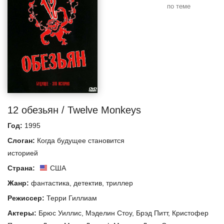
по теме
12 обезьян / Twelve Monkeys
Год:
1995
Слоган:
Когда будущее становится
историей
Страна:
США
Жанр:
фантастика
,
детектив
,
триллер
Режиссер:
Терри Гиллиам
Актеры:
Брюс Уиллис
,
Мэделин Стоу
,
Брэд Питт
,
Кристофер