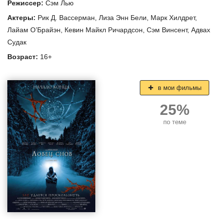
Режиссер:
Сэм Лью
Актеры:
Рик Д. Вассерман
,
Лиза Энн Бели
,
Марк Хилдрет
,
Лайам О’Брайэн
,
Кевин Майкл Ричардсон
,
Сэм Винсент
,
Адвах
Судак
Возраст:
16+
в мои фильмы
25%
по теме