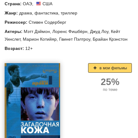
Страна:
ОАЭ
,
США
Жанр:
драма
,
фантастика
,
триллер
Режиссер:
Стивен Содерберг
Актеры:
Мэтт Дэймон
,
Лоренс Фишбёрн
,
Джуд Лоу
,
Кейт
Уинслет
,
Марион Котийяр
,
Гвинет Пэлтроу
,
Брайан Крэнстон
Возраст:
12+
в мои фильмы
25%
по теме