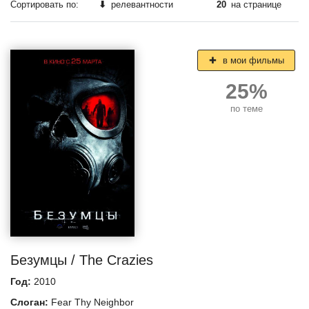
Сортировать по:
⬇
релевантности
20
на странице
в мои фильмы
25%
по теме
Безумцы / The Crazies
Год:
2010
Слоган:
Fear Thy Neighbor