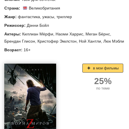
Страна:
Великобритания
Жанр:
фантастика
,
ужасы
,
триллер
Режиссер:
Дэнни Бойл
Актеры:
Киллиан Мёрфи
,
Наоми Харрис
,
Меган Бёрнс
,
Брендан Глисон
,
Кристофер Экклстон
,
Ной Хантли
,
Люк Мэбли
Возраст:
16+
в мои фильмы
25%
по теме