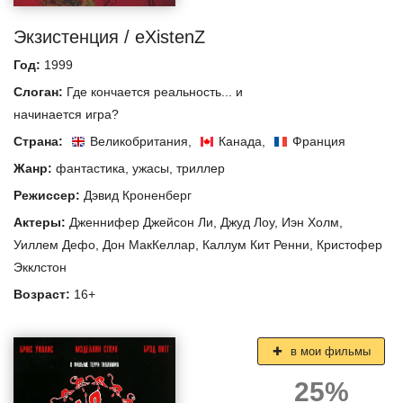
Экзистенция / eXistenZ
Год:
1999
Слоган:
Где кончается реальность... и
начинается игра?
Страна:
Великобритания
,
Канада
,
Франция
Жанр:
фантастика
,
ужасы
,
триллер
Режиссер:
Дэвид Кроненберг
Актеры:
Дженнифер Джейсон Ли
,
Джуд Лоу
,
Иэн Холм
,
Уиллем Дефо
,
Дон МакКеллар
,
Каллум Кит Ренни
,
Кристофер
Экклстон
Возраст:
16+
в мои фильмы
25%