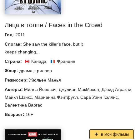
Лица в толпе / Faces in the Crowd
Год:
2011
Слоган:
She saw the killer's face, but it
keeps changing...
Страна:
Канада
,
Франция
Жанр:
драма
,
триллер
Режиссер:
Жюльен Манья
Актеры:
Милла Йовович
,
Джулиан МакМэхон
,
Дэвид Атракчи
,
Майкл Шэнкс
,
Марианна Фэйтфулл
,
Сара Уэйн Кэллис
,
Валентина Варгас
Возраст:
16+
в мои фильмы