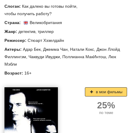
Слоган:
Как далеко вы готовы пойти,
чтобы получить работу?
Страна:
Великобритания
Жанр:
детектив
,
триллер
Режиссер:
Стюарт Хэзелдайн
Актеры:
Адар Бек
,
Джемма Чан
,
Натали Кокс
,
Джон Ллойд
Филлингэм
,
Чаквуди Ивуджи
,
Поллианна МакИнтош
,
Люк
Мэбли
Возраст:
16+
в мои фильмы
25%
по теме