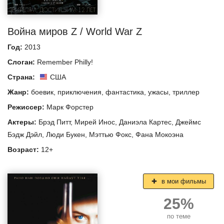
Война миров Z / World War Z
Год:
2013
Слоган:
Remember Philly!
Страна:
США
Жанр:
боевик
,
приключения
,
фантастика
,
ужасы
,
триллер
Режиссер:
Марк Форстер
Актеры:
Брэд Питт
,
Мирей Инос
,
Даниэла Картес
,
Джеймс
Бэдж Дэйл
,
Люди Букен
,
Мэттью Фокс
,
Фана Мокоэна
Возраст:
12+
в мои фильмы
25%
по теме