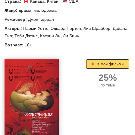
Страна:
Канада
,
Китай
,
США
Жанр:
драма
,
мелодрама
Режиссер:
Джон Кёрран
Актеры:
Наоми Уоттс
,
Эдвард Нортон
,
Лив Шрайбер
,
Дайана
Ригг
,
Тоби Джонс
,
Катрин Эн
,
Ли Бинь
Возраст:
16+
в мои фильмы
25%
по теме