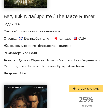
Бегущий в лабиринте / The Maze Runner
Год:
2014
Слоган:
Только не останавливайся
Страна:
Великобритания
,
Канада
,
США
Жанр:
приключения
,
фантастика
,
триллер
Режиссер:
Уэс Болл
Актеры:
Дилан О’Брайен
,
Томас Сэнгстер
,
Кая Скоделарио
,
Уилл Поултер
,
Ки Хонг Ли
,
Блейк Купер
,
Амл Амин
Возраст:
12+
в мои фильмы
25%
по теме