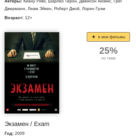
Актеры:
Киану Ривз
,
Шарлиз Терон
,
Джейсон Айзекс
,
Грег
Джерманн
,
Лиам Эйкен
,
Роберт Джой
,
Лорен Грэм
Возраст:
12+
в мои фильмы
25%
по теме
Экзамен / Exam
Год:
2009