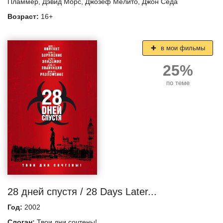
Пламмер
,
Дэвид Морс
,
Джозеф Мелито
,
Джон Седа
Возраст:
16+
в мои фильмы
25%
по теме
28 дней спустя / 28 Days Later...
Год:
2002
Слоган:
Твои дни сочтены!