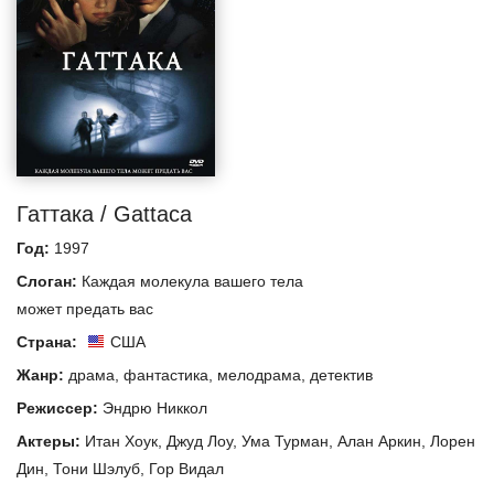
Гаттака / Gattaca
Год:
1997
Слоган:
Каждая молекула вашего тела
может предать вас
Страна:
США
Жанр:
драма
,
фантастика
,
мелодрама
,
детектив
Режиссер:
Эндрю Никкол
Актеры:
Итан Хоук
,
Джуд Лоу
,
Ума Турман
,
Алан Аркин
,
Лорен
Дин
,
Тони Шэлуб
,
Гор Видал