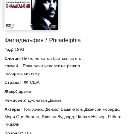
Филадельфия / Philadelphia
Год:
1993
Слоган:
Никто не хотел браться за его
случай... Пока один человек не решил
побороть систему
Страна:
США
Жанр:
драма
Режиссер:
Джонатан Демме
Актеры:
Том Хэнкс
,
Дензел Вашингтон
,
Джейсон Робардс
,
Мэри Стинберген
,
Джоэнн Вудворд
,
Чарльз Нэпьер
,
Роберт
Риджли
Возраст:
16+