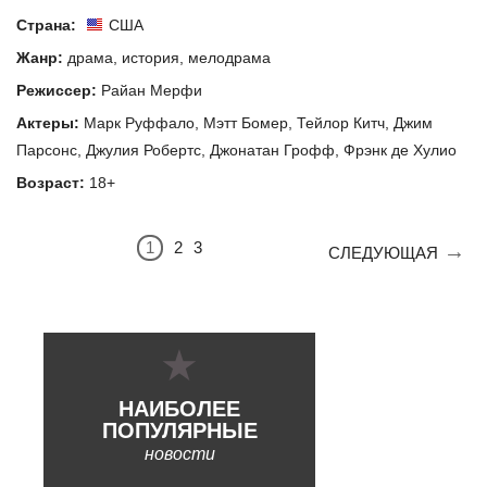
Страна:
США
Жанр:
драма
,
история
,
мелодрама
Режиссер:
Райан Мерфи
Актеры:
Марк Руффало
,
Мэтт Бомер
,
Тейлор Китч
,
Джим
Парсонс
,
Джулия Робертс
,
Джонатан Грофф
,
Фрэнк де Хулио
Возраст:
18+
1
2
3
СЛЕДУЮЩАЯ
НАИБОЛЕЕ
ПОПУЛЯРНЫЕ
новости