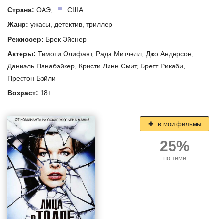
Страна:
ОАЭ
,
США
Жанр:
ужасы
,
детектив
,
триллер
Режиссер:
Брек Эйснер
Актеры:
Тимоти Олифант
,
Рада Митчелл
,
Джо Андерсон
,
Даниэль Панабэйкер
,
Кристи Линн Смит
,
Бретт Рикаби
,
Престон Бэйли
Возраст:
18+
в мои фильмы
25%
по теме